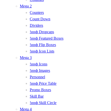
Mega 2
Counters
Count Down
Dividers
!инф Dropcaps
!инф Featured Boxes
!инф Flip Boxes
!инф Icon Lists
Mega 3
!инф Icons
!инф Images
Personnel
!инф Price Table
Promo Boxes
Skill Bar
!инф Skill Circle
Mega 4