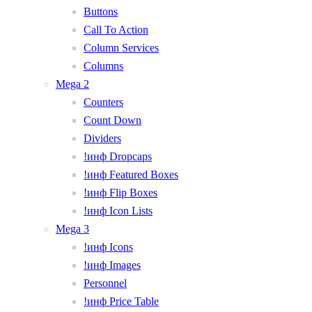
Buttons
Call To Action
Column Services
Columns
Mega 2
Counters
Count Down
Dividers
!инф Dropcaps
!инф Featured Boxes
!инф Flip Boxes
!инф Icon Lists
Mega 3
!инф Icons
!инф Images
Personnel
!инф Price Table