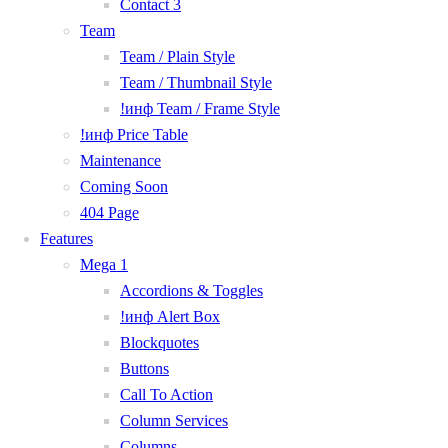
Contact 3
Team
Team / Plain Style
Team / Thumbnail Style
!инф Team / Frame Style
!инф Price Table
Maintenance
Coming Soon
404 Page
Features
Mega 1
Accordions & Toggles
!инф Alert Box
Blockquotes
Buttons
Call To Action
Column Services
Columns